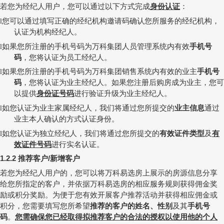
若您为经纪人用户，您可以通过以下方式完成
身份认证
：
您可以通过填写正确的经纪机构邀请码确认您所服务的经纪机构，
l
认证为机构经纪人。
如果您所注册的手机号码为万科集团人员管理系统内有效
手机号
l
码
，您将认证为员工经纪人。
如果您所注册的手机号码为万科集团销售系统内有效的业主
手机号
l
码
，您将认证为业主经纪人。如果您注册后购房成为业主，您可
以提供
身份证号码
进行验证升级为业主经纪人。
如您认证为业主家属经纪人，我们将通过您所提交的
业主信息
通过
l
业主本人确认的方式认证身份。
如您认证为独立经纪人，我们将通过您所提交的
有效证件类型
及
有
l
效证件号码
进行
实名认证
。
推荐客户
新增客户
1.2.2
/
若您为经纪人用户的，您可以将万科易选房上展示的房源信息分享
给您所指定的客户，并依据万科易选房的相应服务规则获得佣金奖
励或积分奖励。为便于您有效开展客户推荐活动并获得相应佣金或
积分，您需要填写您所希望
推荐的客户的姓名、性别
及其
手机号
码
。
您需确保您已经取得拟推荐客户的合法的授权以使用他的个人