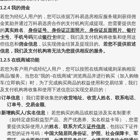
我的佣金
1.2.4
若您为经纪人用户的，您可以依据万科易选房相应服务规则获得佣
金奖励并通过万科易选房合作的支付机构完成提现。您需要提供您
的
真实姓名
、
身份证号、身份证正面照片、身份证反面照片、银行
卡号
、手机号码
完成
银行卡
绑定，我们及支付机构将收集和使用这
些信息和
佣金信息
，以实现佣金结算及提现目的。
若您不提供前述
信息，我们及支付机构将无法为您提供相应的服务。
在线商城功能
1.2.5
若您为客户用户或经纪人用户，您可以按照在线商城规则采购相应
商品
服务。
当您在“我的
-
在线商城”浏览商品并进行购买（加入购物
/
车
/
立即购买）时，为了完成购买商品的权益使用和交易结算，
我们
及支付机构将收集和使用
下述信息
以实现交易目的：
订单信息：
我们需要收集您的
收货地址、收货人姓名、联系电话、
l
订单号、交易金额
。
新增购买人
/
实名信息：
若您购买的商品或权益涉及实名制要求
l
（如特定虚拟权益型产品、房产优惠券、实名权益卡等），您需
要提供实际使用人的
姓名、联系方式
及
证件信息
，包括以下证件
类型的证件号码：
中国大陆居民身份证、护照、社会保障卡、军