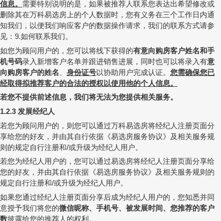
信息。
需要特别说明的是，如果被推荐人联系您表达出希望修改或
删除其在万科易选房上的个人数据时，您有义务在三个工作日内通
知我们，以便我们响应客户的数据操作请求，我们的联系方式请参
见：
如何联系我们。
9.
如您为顾问用户的，您可以将线下获得的
有意向购房客户姓名和手
机号码
录入新增客户名单并跟进销售进展，同时也可以将录入有
意
向购房客户的姓名
、
身份证号
以协助用户完成认证。
您需确保您已
经取得拟推荐客户的合法的授权以使用他的个人信息。
若您不提供前述信息，我们将无法为您提供相关服务。
发展经纪人
1.2.3
若您为顾问用户的，则您可以通过万科易选房将经纪人注册页面分
享给您的好友，并由其自行依据
《易选房服务协议》
及相关服务规
则的规定自行注册和
或升级为经纪人用户。
/
若您为经纪人用户的，您可以通过易选房将经纪人注册页面分享给
您的好友，并由其自行依据
《易选房服务协议》
及相关服务规则的
规定自行注册和
或升级为经纪人用户。
/
如果您通过经纪人注册页面分享后成为经纪人用户的，您知悉并同
意授予我们将您的
微信昵称、
手机号、
被发展时间、您推荐的客户
数
披露给您的推荐人的权利。