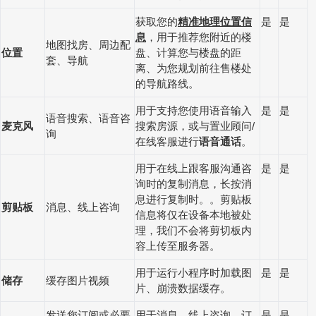
获取您的
精准地理位置信
是
是
息
，用于推荐您附近的楼
地图找房、周边配
位置
盘、计算您与楼盘的距
套、导航
离、为您规划前往售楼处
的导航路线。
用于支持您使用语音输入
是
是
语音搜索、语音咨
麦克风
搜索房源，或与置业顾问
/
询
在线客服进行
语音通话
。
用于在线上跟客服沟通咨
是
是
询时的复制消息，长按消
息进行复制时。。剪贴板
剪贴板
消息、线上咨询
信息将仅在设备本地被处
理，我们不会将剪切板内
容上传至服务器。
用于运行小程序时加载图
是
是
储存
缓存图片视频
片、崩溃数据缓存。
发送您订阅或必要
用于消息、线上咨询、订
是
是