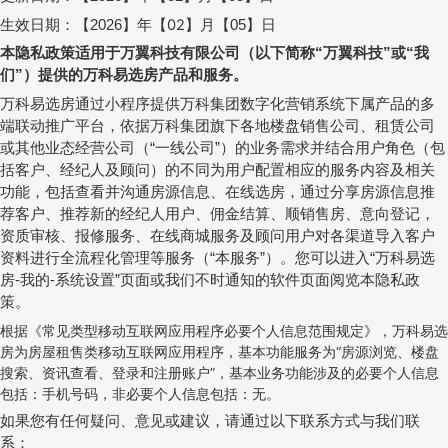
生效日期：
【
】年【
02
】月【
】日
2026
05
本隐私政策适用于万翼科技有限公司（以下简称
万翼科技
或
我
“
”
“
们
）提供的万科易选房产品和服务。
”
万科易选房通过小程序提供万科集团数字化营销系统下属产品的多
端联动推广平台，依据万科集团旗下各地楼盘销售公司、租赁公司
或其他业态经营公司（
一线公司
）的业务需求并结合用户角色（包
“
”
括客户、经纪人及顾问）的不同为用户配置相应的服务内容及相关
功能，包括查看并沟通房源信息、在线选房，通过分享房源信息推
荐客户、推荐新的经纪人用户、佣金结算、顺销售房、意向登记，
资质审核、报修服务、在线商城服务及顾问用户对各渠道导入客户
资料进行全流程化管理等服务（
本服务
）。您可以进入
万科易选
“
”
“
房
我的
系统设置
页面或我们不时通知的软件页面阅览本隐私政
-
-
”
策。
根据《常见类型移动互联网应用程序必要个人信息范围规定》，万科易选
房为房屋租售类移动互联网应用程序，基本功能服务为“房源浏览、楼盘
搜索、资讯查看、登录和注册账户”，基本业务功能涉及的必要个人信息
包括：手机号码，非必要个人信息包括：无。
如果您有任何疑问、意见或建议，请通过以下联系方式与我们联
系：