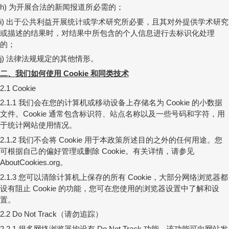
为开展合法的新闻报道所必需的；
h)
出于公共利益开展统计或学术研究所必要，且其对外提供学术研究
i)
或描述的结果时，对结果中所包含的个人信息进行去标识化处理
的；
法律法规规定的其他情形。
j)
二、我们如何使用
和同类技术
Cookie
2.1 Cookie
我们会在您的计算机或移动设备上存储名为
的小数据
2.1.1
Cookie
文件。
通常包含标识符、站点名称以及一些号码和字符，用
Cookie
于统计网站使用情况。
我们不会将
用于本政策所述目的之外的任何用途。您
2.1.2
Cookie
可根据自己的偏好管理或删除
。有关详情，请参见
Cookie
。
AboutCookies.org
您可以清除计算机上保存的所有
，大部分网络浏览器都
2.1.3
Cookie
设有阻止
的功能，您可在您使用的浏览器设置中了解和设
Cookie
置。
（请勿追踪）
2.2 Do Not Track
很多网络浏览器均设有
功能，该功能可向网站发
2.2.1
Do Not Track