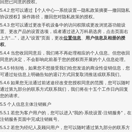
回您已同意的授权。
您可以通过【个人中心
系统设置
隐私政策摘要
撤回隐私
5.4.2
—
—
—
协议授权】操作路径，撤回您对隐私政策的授权。
您可以通过更改手机设备中的访问权限或更改浏览器功能设
5.4.3
置、更改产品的设置选项，或者通过进入万科易选房，点击页面右
上方
，进入
设置
页面，更改
位置信息
、
用户信息及相册的授
“…”
“
”
权
。
当您收回同意后，我们将不再处理相应的个人信息。但您收回
5.4.4
同意的决定，不会影响此前基于您的授权而开展的个人信息处理。
特别地，如果您不想接受我们给您发送的商业性促销信息，您
5.4.5
可通过短信息上明确告知的退订方式回复取消推送或联系我们。
如果您无法通过前述途径改变您授权同意的范围，您可以随时
5.4.6
通过第九部分的联系方式联系我们，我们将在十五个工作日内回复
您的请求。
个人信息主体注销账户
5.5
若您为客户用户的，您可以进入
我的
系统设置
注销服务
，在
5.5.1
“
-
-
”
注销服务页面中完成注销账号。
若您为经纪人及顾问用户，您可以随时通过第九部分的联系方
5.5.2