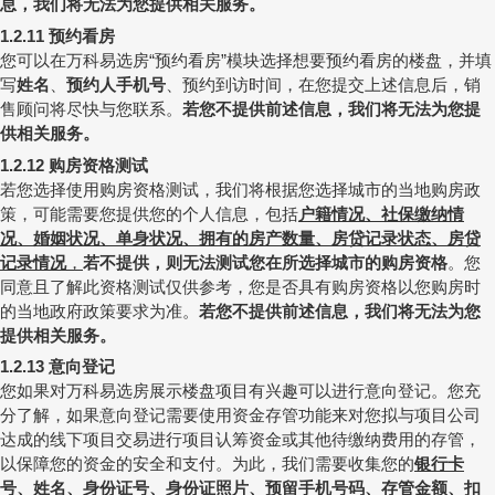
息，我们将无法为您提供相关服务。
预约看房
1.2.11
您可以在万科易选房
预约看房
模块选择想要预约看房的楼盘，并填
“
”
写
姓名
、
预约人手机号
、预约到访时间，在您提交上述信息后，销
售顾问将尽快与您联系。
若您不提供前述信息，我们将无法为您提
供相关服务。
购房资格测试
1.2.12
若您选择使用购房资格测试，我们将根据您选择城市的当地购房政
策，可能需要您提供您的个人信息，包括
户籍情况、社保缴纳情
况、婚姻状况、单身状况、拥有的房产数量、房贷记录状态、房贷
记录情况
，
若不提供，则无法测试您在所选择城市的购房资格
。您
同意且了解此资格测试仅供参考，您是否具有购房资格以您购房时
的当地政府政策要求为准。
若您不提供前述信息，我们将无法为您
提供相关服务。
意向登记
1.2.13
您如果对万科易选房展示楼盘项目有兴趣可以进行意向登记。您充
分了解，如果意向登记需要使用资金存管功能来对您拟与项目公司
达成的线下项目交易进行项目认筹资金或其他待缴纳费用的存管，
以保障您的资金的安全和支付。为此，我们需要收集您的
银行卡
号
、姓名、
身份证号、身份证照片
、预留手机号码、
存管金额
、
扣