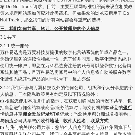
布
请求。目前，主要互联网标准组织尚未设立相关政
Do Not Track
策来规定网站应如何应对此类请求。但如果您的浏览器启用了
Do
，那么我们的所有网站都会尊重您的选择。
Not Track
三、我们如何共享、转让、公开披露您的个人信息
共享
3.1
统一账号
3.1.1
万科易选房是万翼科技所提供的数字化营销系统的组成产品之一。
为确保服务的连续性和统一性，您了解并同意，数字化营销系统中
使用统一账户，即您在万科易选房注册的账号可以登录数字化营销
系统其他产品，且万科易选房账号中的个人信息将自动关联在数字
化营销系统其他产品的同一账号下，反之亦然。
我们不会与万翼科技以外的任何公司、组织和个人分享您的个
3.1.2
人信息，但本隐私政策另有约定及以下情况除外：
根据您使用本服务中的指示，在获取明确同意的情况下共享。包
a)
括当您进行佣金结算或商品
服务结算时，与支付机构验证您的
银行
/
卡
信息共享
佣金发放记录
订单记录
；当您使用积分商城兑换实物，
/
与物流公司共享您的
收件地址、
收件人姓名、联系方式
。
与我们的关联公司共享：您的个人信息可能会与万科集团旗下与
b)
万翼科技关联公司共享。我们只会共享必要的个人信息，且受本隐