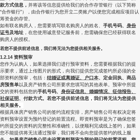
款方式信息
，
并将该等信息提供给我们的合作存管银行（以下简称
合作银行
），由合作银行为您开立二类账户以便您完成相应项目认
“
”
筹资金的存管。
如有联名购房人，您需要填写联名购房人的姓名、
手机号码、
身份
证号
及地址
，在您使用诚意登记服务前，您需确保您已经获得联名
购房人的授权。
若您不提供前述信息，我们将无法为您提供相关服务。
资料预审
1.2.14
您作为认购人，如果选择我们进行预审资料，您需要根据我们的提
示要求，通过上传图片的形式，向我们提供您完成签约所必须的全
部资料的预审，包括：
结婚证或离婚证、户口本
、定金回执、商品
房预售单
以及房产销售公司所要求您填写的其他表单。预审中所提
交的资料包括您的
手机号码、
身份证信息、婚姻情况、征信报告、
社保证明
、付款方式。
若您不提供前述信息，我们将无法为您提供
相关服务。
根据具体房产销售公司的签约流程安排，房产销售公司有权决定将
资料预审设置为预约登记的前置流程。即资料预审是为了确保您签
约所提交的资料的完整性和准确性，以便顺利完成线上签约，如果
您不能提供将无法通过预审，我们将不会向您提供签约的线上服
务。
如果房产销售公司未设置资料预审为预约登记的前置流程，您