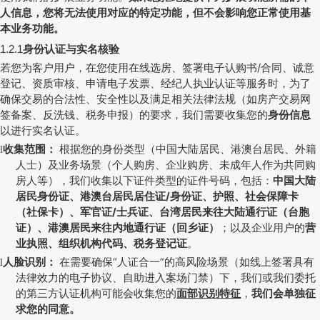
人信息，您将无法使用对应的特定功能，但不会影响您正常使用基
本业务功能。
身份认证与实名核验
1.2.1
若您为客户用户，
在您使用在线选房、签署电子认购书
/
合同、诚意
登记、资质审核、申请电子发票、经纪人执业认证等服务时，为了
确保交易的合法性、安全性以及满足相关法律法规（如房产交易网
签备案、反洗钱、税务申报）的要求，我们需要收集您的
身份信息
以进行实名认证
。
收集范围：
根据您的身份类型（中国大陆居民、港澳台居民、外籍
l
人士）及业务场景（个人购房、企业购房、未成年人作为共同购
房人等），我们收集以下证件类型的证件号码，包括：
中国大陆
居民身份证、港澳台居民居住证
/
身份证、护照、社会保障卡
（社保卡）、军官证
/
士兵证、台湾居民来往大陆通行证（台胞
证）、港澳居民来往内地通行证（回乡证）
；以及企业用户的
营
业执照、组织机构代码、税务登记证
。
人脸识别：
在需要确保“人证合一”的高风险场景（如线上签署具有
l
法律效力的电子协议、自助进入案场门禁）下，我们或我们委托
的第三方认证机构可能会收集您的
面部识别特征
，
我们会单独征
求您的同意。