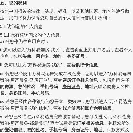
五、
您的权利
按照中国相关的法律、法规、标准，以及其他国家、地区的通行做
法，我们将努力保障您对自己的个人信息行使以下权利：
访问您的个人信息
5.1
您有权访问您的个人信息。
5.1.1
当您作为客户用户时：
a)
您可以进入
万科易选房
我的
，
点击页面上方用户名后，查看个人
i.
“
-
”
信息，包括
头像、用户名
、
地址
、
身份证号
；
您可以进入
万科易选房
我的
，查看
银行卡信息
。
ii.
“
-
”
若您已经使用万科易选房完成在线选房，您可以进入
万科易选房
iii.
“
-
我的
房产服务
选房订单
，查看
选房订单相关信息
，包括您所选择
-
-
”
的
房源
、
您的姓名
、
手机号码、
身份证号
、地址
及联名购房人的
姓
名、
身份证号
、手机号码
。
若您已经由合作银行为您开立二类账户，您可以进入
万科易选房
iv.
“
-
我的
房产服务
我的钱包
，查看
账户信息和账户余额信息
。
-
-
”
若您已经通过万科易选房完成诚意登记，您可以进入
万科易选房
v.
“
-
我的
房产服务
诚意登记
查看诚意登记
订单相关信息
，包括您所选
-
-
”
的
登记信息
，
您的姓名、
手机号码、
身份证号
、地址、
付款方式及