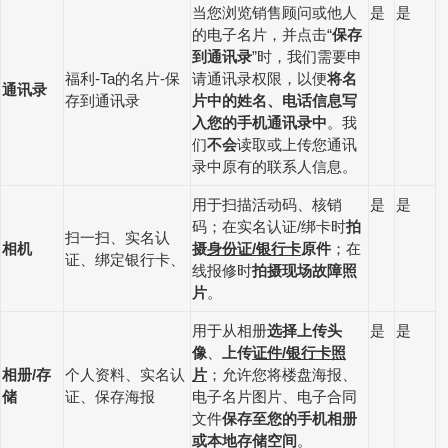
当您浏览销售顾问或他人
是
是
的电子名片，并点击
保存
“
到通讯录
时，我们需要申
”
福利
的名片
保
请通讯录权限，以便
将名
-Ta
-
通讯录
存到通讯录
片中的姓名、电话
信息
写
入您的手机通讯录中
。我
们
不会
读取或上传您通讯
录中原有的联系人信息。
用于扫描活动码、核销
是
是
码；在实名认证
绑卡时
拍
/
扫一扫、实名认
相机
摄
身份证
银行卡
原件
；在
/
证、绑定银行卡、
线报修时
拍摄现场故障照
片
。
用于从相册
选择上传头
是
是
像
、
上传
证件
银行卡照
/
相册
存
个人资料、实名认
片
；允许您将楼盘海报、
/
储
证、保存海报
电子名片图片、电子合同
文件
保存至您的手机相册
或本地存储空间
。