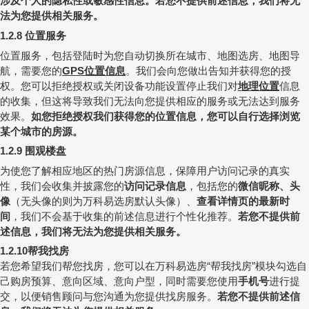
涉及个人的隐私性或敏感性信息。
若您不提供前述信息，我们将无
法为您提供相关服务。
位置服务
1.2.8
位置服务，包括登陆时为您自动切换所在城市、地图选房、地图导
航，需要您的
位置信息
。我们会向您做出告知并获得您的授
GPS
权。您可以拒绝授权或关闭设备功能设置停止我们对
地理位置
信息
的收集，但这将导致我们无法向您提供相应的服务或无法达到服务
效果。
如您拒绝授权我们获得您的位置信息，您可以自行选择浏览
某个城市的房源。
围观楼盘
1.2.9
为使您了解相应地区的热门房源信息，保障用户访问记录的真实
性，我们会收集并披露您的
访问记录信息
，包括您的
微信昵称、头
像
（无头像的则为万科易选房默认头像）、
查看详情页的最新时
间
，我们不会基于收集的前述信息进行个性化推荐。
若您不提供前
述信息，我们将无法为您提供相关服务。
帮我找房
1.2.10
若您希望我们帮您找房，您可以在万科易选房
帮我找房
模块勾选自
“
”
己购房预算、意向区域、意向户型，同时需要您使用
手机号
进行提
交，以便销售顾问与您沟通为您提供找房服务。
若您不提供前述信