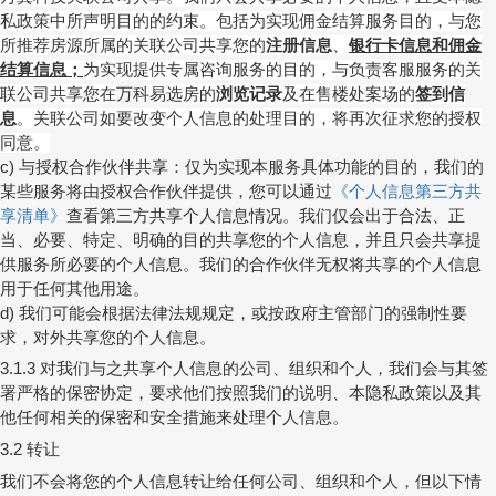
私政策中所声明目的的约束。包括为实现佣金结算服务目的，与您
所推荐房源所属的关联公司共享您的
注册信息
、
银行卡信息和佣金
结算信息；
为实现提供专属咨询服务的目的，与负责客服服务的关
联公司共享您在
万科
易选房的
浏览记录
及在售楼处案场的
签到信
息
。关联公司如要改变个人信息的处理目的，将再次征求您的授权
同意。
与授权合作伙伴共享：仅为实现本服务具体功能的目的，我们的
c)
某些服务将由授权合作伙伴提供，您可以通过
《个人信息第三方共
享清单》
查看第三方共享个人信息情况。我们仅会出于合法、正
当、必要、特定、明确的目的共享您的个人信息，并且只会共享提
供服务所必要的个人信息。我们的合作伙伴无权将共享的个人信息
用于任何其他用途。
我们可能会根据法律法规规定，或按政府主管部门的强制性要
d)
求，对外共享您的个人信息。
对我们与之共享个人信息的公司、组织和个人，我们会与其签
3.1.3
署严格的保密协定，要求他们按照我们的说明、本隐私政策以及其
他任何相关的保密和安全措施来处理个人信息。
转让
3.2
我们不会将您的个人信息转让给任何公司、组织和个人，但以下情