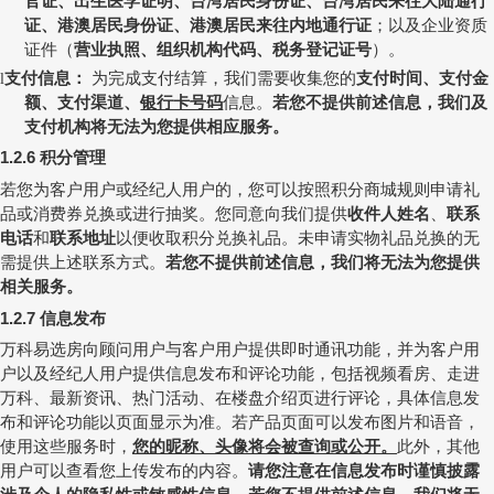
官证、出生医学证明、台湾居民身份证、台湾居民来往大陆通行
证、港澳居民身份证、港澳居民来往内地通行证
；以及企业资质
证件（
营业执照、组织机构代码、税务登记证号
）。
支付信息：
为完成支付结算，我们需要收集您的
支付时间、支付金
l
额、支付渠道、
银行卡号码
信息。
若您不提供前述信息，我们及
支付机构将无法为您提供相应服务。
积分管理
1.2.6
若您为客户用户或经纪人用户的，您可以按照积分商城规则申请礼
品或消费券兑换或进行抽奖。您同意向我们提供
收件人姓名
、
联系
电话
和
联系地址
以便收取积分兑换礼品。未申请实物礼品兑换的无
需提供上述联系方式。
若您不提供前述信息，我们将无法为您提供
相关服务。
信息发布
1.2.7
万科易选房向顾问用户与客户用户提供即时通讯功能，并为客户用
户以及经纪人用户提供信息发布和评论功能，包括视频看房、走进
万科、最新资讯、热门活动、在楼盘介绍页进行评论，具体信息发
布和评论功能以页面显示为准。若产品页面可以发布图片和语音，
使用这些服务时，
您的昵称、头像将会被查询或公开。
此外，其他
用户可以查看您上传发布的内容。
请您注意在信息发布时谨慎披露