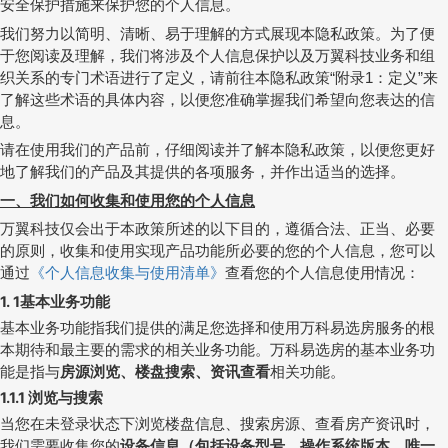
安全保护措施来保护您的个人信息。
我们努力以简明、清晰、易于理解的方式展现本隐私政策。为了便
于您阅读及理解，我们将涉及个人信息保护以及万翼科技业务和组
织关系的专门术语进行了定义，请前往本隐私政策
附录
：定义
来
“
1
”
了解这些术语的具体内容，以便您准确掌握我们希望向您表达的信
息。
请在使用我们的产品前，仔细阅读并了解本隐私政策，以便您更好
地了解我们的产品及其提供的各项服务，并作出适当的选择。
一、我们如何收集和使用您的个人信息
万翼科技仅会出于本政策所述的以下目的，遵循合法、正当、必要
的原则，收集和使用实现产品功能所必要的您的个人信息，您可以
通过
《个人信息收集与使用清单》
查看您的个人信息使用情况：
1. 1
基本业务功能
基本业务功能指我们提供的满足您选择和使用万科易选房服务的根
本期待和最主要的需求的相关业务功能。万科易选房的基本业务功
能是指与
房源浏览、楼盘搜索、资讯查看
相关功能。
1.1.1
浏览与搜索
当您在未登录状态下浏览楼盘信息、搜索房源、查看房产资讯时，
我们需要收集您的
设备信息（包括设备型号、操作系统版本、唯一