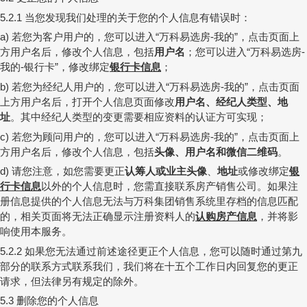
当您发现我们处理的关于您的个人信息有错误时：
5.2.1
若您为客户用户的，您可以进入
万科易选房
我的
，
点击页面上
a)
“
-
”
方用户名后，修改个人信息，包括
用户名
；您可以进入
万科易选房
“
-
我的
银行卡
，修改绑定
银行卡信息
；
-
”
若您为经纪人用户的，您可以进入
万科易选房
我的
，点击页面
b)
“
-
”
上方用户名后，打开个人信息页面修改
用户名、经纪人类型、
地
址
。其中经纪人类型的变更需要相应资料的认证方可实现；
若您为顾问用户的，您可以进入
万科易选房
我的
，
点击页面上
c)
“
-
”
方用户名后，修改个人信息，包括
头像、用户名和微信二维码
。
请您注意，如您需要更正
认筹人或业主头像
、
地址
或修改绑定
银
d)
行卡信息
以外的个人信息时，您需直接联系房产销售公司。如果注
册信息提供的个人信息无法与万科集团销售系统里存档的信息匹配
的，相关页面将无法正确显示注册资料人的
认购房产信息
，并将影
响使用本服务。
如果您无法通过前述途径更正个人信息，您可以随时通过第九
5.2.2
部分的联系方式联系我们，我们将在十五个工作日内回复您的更正
请求，但法律另有规定的除外。
删除您的个人信息
5.3