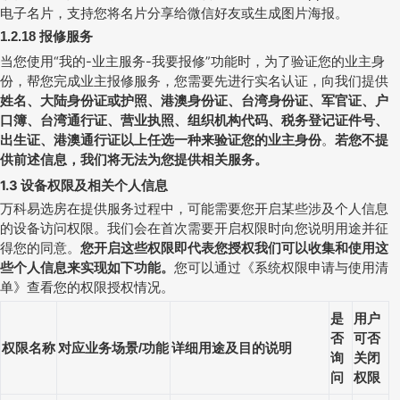
电子名片，支持您将名片分享给微信好友或生成图片海报。
报修服务
1.2.18
当您使用“我的
-
业主服务
-
我要报修”功能时，为了验证您的业主身
份，帮您完成业主报修服务，您需要先进行实名认证，向我们提供
姓名、大陆身份证或护照、港澳身份证、台湾身份证、军官证、户
口簿、台湾通行证、营业执照、组织机构代码、税务登记证件号、
出生证、港澳通行证以上任选一种来验证您的业主身份
。
若您不提
供前述信息，我们将无法为您提供相关服务。
1.3
设备权限及相关个人信息
万科易选房在提供服务过程中，可能需要您开启某些涉及个人信息
的设备访问权限。我们会在首次需要开启权限时向您说明用途并征
得您的同意。
您开启这些权限即代表您授权我们可以收集和使用这
些个人信息来实现如下功能。
您可以通过
《系统权限申请与使用清
单》
查看您的权限授权情况。
是
用户
否
可否
权限名称
对应业务场景
功能
详细用途及目的说明
/
询
关闭
问
权限