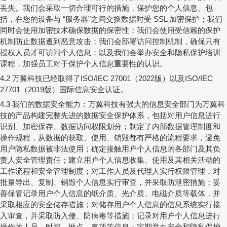
丢失。我们会采取一切合理可行的措施，保护您的个人信息。包
括，在您的设备与
服务器
之间交换数据时受
加密保护；我们
“
”
SSL
同时会使用加密技术确保数据的保密性；我们会使用受信赖的保护
机制防止数据遭到恶意攻击；我们会部署访问控制机制，确保只有
授权人员才可访问个人信息；以及我们会举办安全和隐私保护培训
课程，加强员工对于保护个人信息重要性的认识。
万翼科技已经取得了
（
版）以及
4.2
ISO/IEC 27001
2022
ISO/IEC
（
版）国际信息安全认证。
27701
2019
我们的数据安全能力：万翼科技有强大的信息安全部门为万翼科
4.3
技的产品构建完整先进的数据安全保护体系，包括对用户信息进行
识别、加密保存、数据访问权限划分；制定了内部数据管理制度和
操作规程，从数据的获取、使用、销毁都有严格的流程要求，避免
用户隐私数据被非法使用；确定接触用户个人信息的各部门及其负
责人安全管理责任；建立用户个人信息收集、使用及其相关活动的
工作流程和安全管理制度；
对工作人员及代理人实行权限管理，对
批量导出、复制、销毁个人信息实行审查，并采取防泄密措施；
妥
善保管记录用户个人信息的纸介质、光介质、电磁介质等载体，并
采取相应的安全储存措施；对储存用户个人信息的信息系统实行接
入审查，并采取防入侵、防病毒等措施；记录对用户个人信息进行
操作的人员、时间、地点、事项等信息；定期举办安全和隐私保护