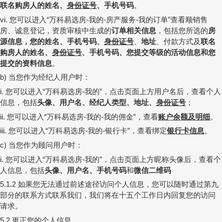
联名购房人的姓名、
身份证号
、手机号码
。
您可以进入
万科易选房
我的
房产服务
我的订单
查看顺销售
vi.
“
-
-
-
”
房、诚意登记，资质审核中生成的
订单相关信息
，包括您所选的
房
源信息
，您的姓名、手机号码、
身份证号
、
地址
、付款方式及
联名
购房人的姓名、
身份证号
、手机号码、
您提交等级的活动信息和您
提交的资料信息
。
当您作为经纪人用户时：
b)
您可以进入
万科易选房
我的
，
点击页面上方用户名后，查看个人
i.
“
-
”
信息，包括
头像、用户名、经纪人类型、
地址、
身份证号
；
您可以进入
万科易选房
我的
我的佣金
，查看
账户余额及明细
。
ii.
“
-
-
”
您可以进入
万科易选房
我的
银行卡
，查看绑定
银行卡信息
。
iii.
“
-
-
”
当您作为顾问用户时：
c)
您可以进入
万科易选房
我的
，
点击页面上方昵称头像后，查看个
i.
“
-
”
人信息，包括
头像、用户名、
手机号码
和
微信二维码
如果您无法通过前述途径访问个人信息，您可以随时通过第九
5.1.2
部分的联系方式联系我们，我们将在十五个工作日内回复您的访问
请求。
更正您的个人信息
5.2