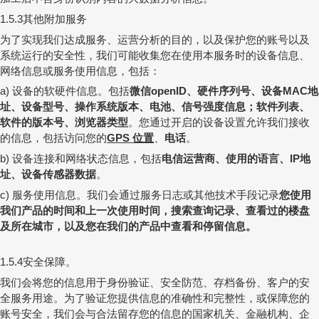
其他附加服务
1.5.3
为了实现我们达成服务、运营分析的目的，以及保护您的账号以及
系统运行的安全性，我们可能收集您在使用本服务时的设备信息、
网络信息或服务使用信息，包括：
设备的软硬件信息。包括
微信
、硬件序列号、设备
地
a)
openID
MAC
址、设备型号、操作系统版本、电池、信号强度信息；软件列表、
软件的版本号、浏览器类型
。您通过开启的设备设置允许我们接收
的信息，包括访问您的
位置
、
电话
。
GPS
设备连接和网络状态信息，包括
电信运营商、使用的语言、
地
b)
IP
址、设备传感器数据
。
服务使用信息。我们会通过服务日志或其他技术手段记录
您使用
c)
我们产品的时间和上一次使用时间，搜索查询记录、查看过的楼盘
及所在城市，以及您在我们的产品中查看和停留信息。
安全保障。
1.5.4
我们会将您的信息用于
身份验证
、安全防范、存档备份、客户的安
全服务用途。为了验证您提供信息的准确性和完整性，或保障您的
账号安全，我们会与合法留存您的信息的国家机关、金融机构、企