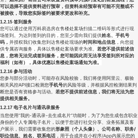
可以选择不提供资料进行预审，但资料未经预审有可能不完整或不
被接收，导致您实际签约被要求更改和补充。
签到服务
1.
2.15
您可以通过使用
万科
易选房在售楼处案场扫描二维码等形式进行现
场签到。为达到签到的目的，您至少需向我们提供
姓名、
手机号
码，
并授权我们收集您到达售楼处现场的
时间和
地点信息
，向您提
供专属咨询服务，具体以售楼处案场要求为准。
若您不提供前述信
息，您将无法完成签到服务，您可能因此而无法享受签到所对应的
福利（如有），具体优惠以售楼处案场通知为准。
参与活动
1.2.16
您参与部分活动时，可能存在风险校验，我们将使用阿里云、极验
相关风控
接口检测您
手机号
的风险等级，并根据风控检测结果判
API
断您是否有资格参与活动。
若您不提供前述信息，我们将无法为您
提供相关服务。
电子名片与通讯录服务
1.2.17
当您使用“我的
-
通讯录
-
去生成名片”功能时，为了为您生成包含职业
身份的个人专属电子名片，以便于您进行社交分享、业务拓展及客
户展示，我们需要收集您的
形象照（个人头像）、公司名称、职务
/
职位信息、姓名、联系电话
，用于合成并在小程序
/App
内展示您的