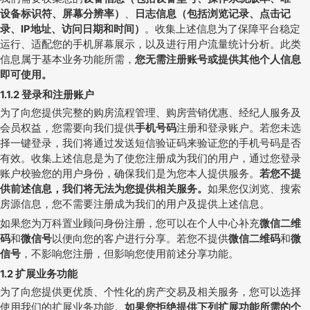
设备标识符、屏幕分辨率）
、
日志信息（包括浏览记录、点击记
录、
IP
地址、访问日期和时间）
。收集上述信息为了保障平台稳定
运行、适配您的手机屏幕展示，以及进行用户流量统计分析。此类
信息属于基本业务功能所需，
您无需注册账号或提供其他个人信息
即可使用。
1.1.2
登录和注册账户
为了向您提供完整的购房流程管理、购房营销优惠、经纪人服务及
会员权益，您需要向我们提供
手机号码
注册和登录账户。若您未选
择一键登录，我们将通过发送短信验证码来验证您的手机号码是否
有效。收集上述信息是为了使您注册成为我们的用户，通过您登录
账户校验您的用户身份，确保我们是为您本人提供服务。
若您不提
供前述信息，我们将无法为您提供相关服务。
如果您仅浏览、搜索
房源信息，您不需要注册成为我们的用户及提供上述信息。
如果您为万科置业顾问身份注册，您可以在个人中心补充
微信二维
码
和
微信号
以便向您的客户进行分享。若您不提供
微信二维码
和
微
信号
，不影响您注册，但影响您使用前述分享功能。
1.2
扩展业务功能
为了向您提供更优质、个性化的房产交易及相关服务，您可以选择
使用我们的扩展业务功能。
如果您拒绝提供下列扩展功能所需的个